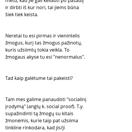
metu, kad jie gali keliauti po pasaulį 
ir dirbti iš kur nori, tai jiems būna 
šiek tiek keista.
Neretai tu esi pirmas ir vienintelis 
žmogus, kurį tas žmogus pažinotų, 
kuris užsiimtų tokia veikla. To 
žmogaus akyse tu esi "nenormalus".
Tad kaip galėtume tai pakeisti?
Tam mes galime panaudoti "socialinį 
įrodymą" (anglų k. social proof). T.y. 
supažindinti tą žmogų su kitais 
žmonėmis, kurie taip pat užsiima 
tinkline rinkodara, kad jis/ji 