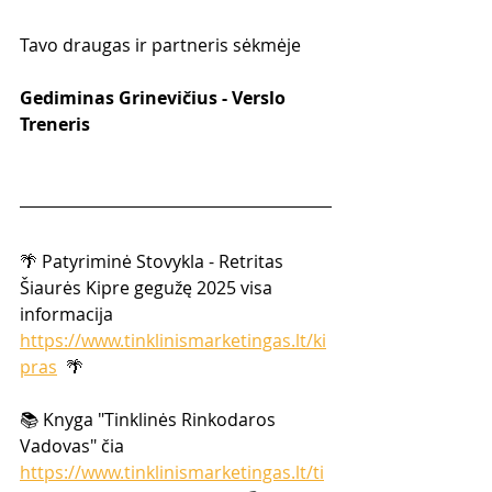
Tavo draugas ir partneris sėkmėje
Gediminas Grinevičius - Verslo 
Treneris
🌴 Patyriminė Stovykla - Retritas 
Šiaurės Kipre gegužę 2025 visa 
informacija 
https://www.tinklinismarketingas.lt/ki
pras
  🌴 
📚 Knyga "Tinklinės Rinkodaros 
Vadovas" čia 
https://www.tinklinismarketingas.lt/ti