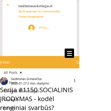
tinklinismarketingas.lt
MLM mokymai Nr.1 lietuvių kalba.
Visoms kompanijoms
Prisijungti
Įrašas
All Posts
Gediminas Grinevičius
All Posts
2025-01-27
2 min. skaitymo
Serija #1150 SOCIALINIS
Tinklinis Marketingas
ĮRODYMAS - kodėl
Saviugda
renginiai svarbūs?
turinys