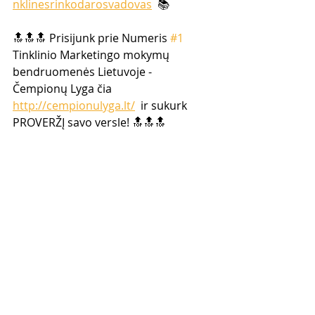
nklinesrinkodarosvadovas
  📚
🔝🔝🔝 Prisijunk prie Numeris 
#1
Tinklinio Marketingo mokymų  
bendruomenės Lietuvoje -  
Čempionų Lyga čia 
http://cempionulyga.lt/
  ir sukurk 
PROVERŽĮ savo versle! 🔝🔝🔝  
💎 Norėtum ateinančius 12  mėnesiu 
dirbti asmeniškai su manimi? 
DEIMANTINIS KLUBAS  
https://www.tinklinismarketingas.lt/d
eimantinisklubas
  💎
socialinis įrodymas
Tinklinis Marketingas