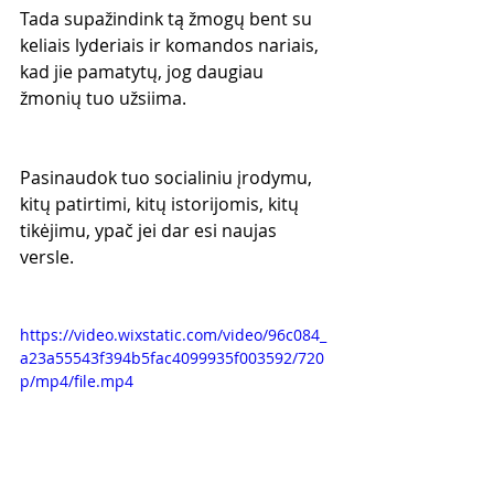
Tada supažindink tą žmogų bent su 
keliais lyderiais ir komandos nariais, 
kad jie pamatytų, jog daugiau 
žmonių tuo užsiima.
Pasinaudok tuo socialiniu įrodymu, 
kitų patirtimi, kitų istorijomis, kitų 
tikėjimu, ypač jei dar esi naujas 
versle.
https://video.wixstatic.com/video/96c084_
a23a55543f394b5fac4099935f003592/720
p/mp4/file.mp4