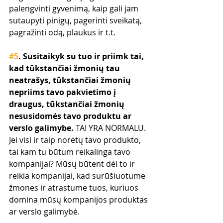
palengvinti gyvenimą, kaip gali jam 
sutaupyti pinigų, pagerinti sveikatą, 
pagražinti odą, plaukus ir t.t.
#5
. Susitaikyk su tuo ir priimk tai, 
kad tūkstančiai žmonių tau 
neatrašys, tūkstančiai žmonių 
nepriims tavo pakvietimo į 
draugus, tūkstančiai žmonių 
nesusidomės tavo produktu ar 
verslo galimybe. 
TAI YRA NORMALU. 
Jei visi ir taip norėtų tavo produkto, 
tai kam tu būtum reikalinga tavo 
kompanijai? Mūsų būtent dėl to ir 
reikia kompanijai, kad surūšiuotume 
žmones ir atrastume tuos, kuriuos 
domina mūsų kompanijos produktas 
ar verslo galimybė.