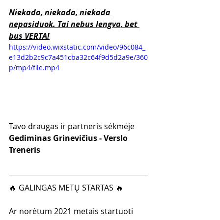
Niekada, niekada, niekada 
nepasiduok. Tai nebus lengva, bet 
bus VERTA!
https://video.wixstatic.com/video/96c084_
e13d2b2c9c7a451cba32c64f9d5d2a9e/360
p/mp4/file.mp4
Tavo draugas ir partneris sėkmėje
Gediminas Grinevičius - Verslo 
Treneris
🔥 GALINGAS METŲ STARTAS 🔥
Ar norėtum 2021 metais startuoti 