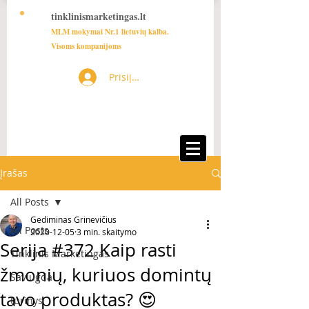
tinklinismarketingas.lt
MLM mokymai Nr.1 lietuvių kalba.
Visoms kompanijoms
Prisijungti
Įrašas
All Posts
Gediminas Grinevičius
All Posts
2020-12-05
3 min. skaitymo
Serija #372 Kaip rasti
Tinklinis Marketingas
žmonių, kuriuos domintų
Saviugda
tavo produktas? 😍
turinys