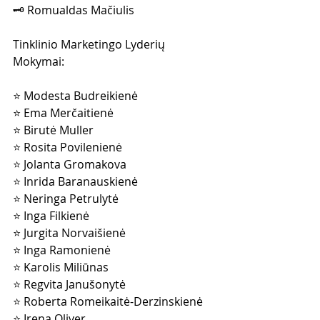
🗝 Romualdas Mačiulis
Tinklinio Marketingo Lyderių 
Mokymai:
⭐️ Modesta Budreikienė
⭐️ Ema Merčaitienė
⭐️ Birutė Muller
⭐️ Rosita Povilenienė
⭐️ Jolanta Gromakova
⭐️ Inrida Baranauskienė
⭐️ Neringa Petrulytė
⭐️ Inga Filkienė
⭐️ Jurgita Norvaišienė
⭐️ Inga Ramonienė
⭐️ Karolis Miliūnas
⭐️ Regvita Janušonytė
⭐️ Roberta Romeikaitė-Derzinskienė
⭐️ Irena Oliver