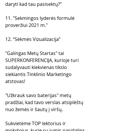
daryti kad tau pasisektų?”
11. "Sekmingos lyderės formulė 
proveržiui 2021 m."
12. “Sėkmės Vizualizacija”
"Galingas Metų Startas" tai 
SUPERKONFERENCIJA, kurioje turi 
sudalyvauti kiekvienas tikslo 
siekiantis Tinklinio Marketingo 
atstovas!
"Užkrauk savo baterijas" metų 
pradžiai, kad tavo verslas atsiplėštų 
nuo žemės ir šautų į viršų.
Sukvietėme TOP lektorius ir 
mokytojus, kurie su jumis pasidalins 