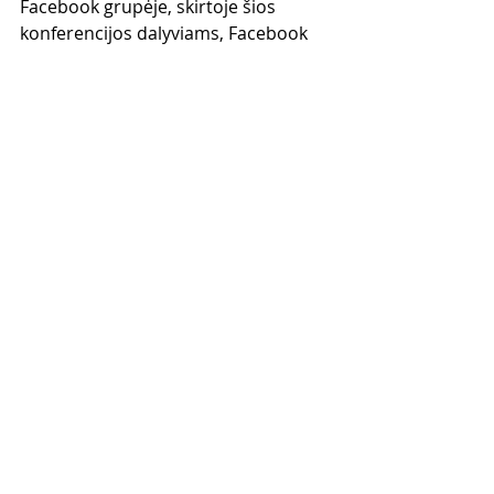
Facebook grupėje, skirtoje šios 
konferencijos dalyviams, Facebook 
Live transliacijos būdu. Po 
konferencijos, liks įrašas visam laikui)
Virtualios konferencijos bilieto "Early 
Bird" kaina 20€ iki Gruodžio 13 
dienos.
Nuo Gruodžio 14 dienos kaina kils iki 
25€.
Gali sumokėti naudojant PAYPAL:
gediminas_grinevicius@yahoo.com
Arba BANKO PAVEDIMU:
​Lietuvoje:
Gediminas Grinevičius