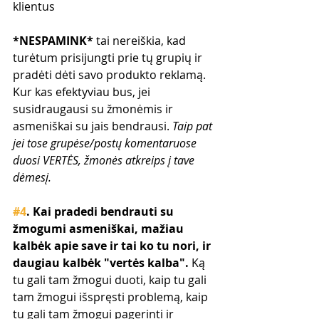
klientus
*NESPAMINK*
 tai nereiškia, kad 
turėtum prisijungti prie tų grupių ir 
pradėti dėti savo produkto reklamą. 
Kur kas efektyviau bus, jei 
susidraugausi su žmonėmis ir 
asmeniškai su jais bendrausi. 
Taip pat 
jei tose grupėse/postų komentaruose 
duosi VERTĖS, žmonės atkreips į tave 
dėmesį.
#4
. Kai pradedi bendrauti su 
žmogumi asmeniškai, mažiau 
kalbėk apie save ir tai ko tu nori, ir 
daugiau kalbėk "vertės kalba".
 Ką 
tu gali tam žmogui duoti, kaip tu gali 
tam žmogui išspręsti problemą, kaip 
tu gali tam žmogui pagerinti ir 