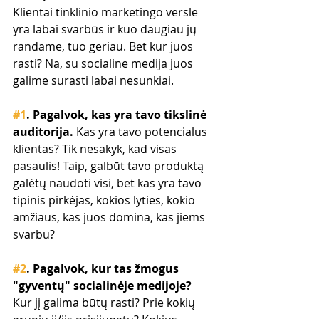
Klientai tinklinio marketingo versle 
yra labai svarbūs ir kuo daugiau jų 
randame, tuo geriau. Bet kur juos 
rasti? Na, su socialine medija juos 
galime surasti labai nesunkiai.
#1
. Pagalvok, kas yra tavo tikslinė 
auditorija.
 Kas yra tavo potencialus 
klientas? Tik nesakyk, kad visas 
pasaulis! Taip, galbūt tavo produktą 
galėtų naudoti visi, bet kas yra tavo 
tipinis pirkėjas, kokios lyties, kokio 
amžiaus, kas juos domina, kas jiems 
svarbu?
#2
. Pagalvok, kur tas žmogus 
"gyventų" socialinėje medijoje?
Kur jį galima būtų rasti? Prie kokių 