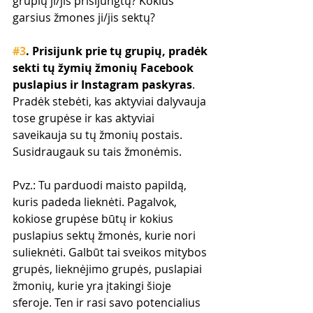
grupių ji/jis prisijungtų? Kokius 
garsius žmones ji/jis sektų?
#3
. Prisijunk prie tų grupių, pradėk 
sekti tų žymių žmonių Facebook 
puslapius ir Instagram paskyras
. 
Pradėk stebėti, kas aktyviai dalyvauja 
tose grupėse ir kas aktyviai 
saveikauja su tų žmonių postais. 
Susidraugauk su tais žmonėmis.
Pvz.: Tu parduodi maisto papildą, 
kuris padeda lieknėti. Pagalvok, 
kokiose grupėse būtų ir kokius 
puslapius sektų žmonės, kurie nori 
sulieknėti. Galbūt tai sveikos mitybos 
grupės, lieknėjimo grupės, puslapiai 
žmonių, kurie yra įtakingi šioje 
sferoje. Ten ir rasi savo potencialius 