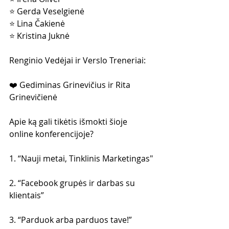
⭐️ Gerda Veselgienė
⭐️ Lina Čakienė
⭐️ Kristina Juknė
Renginio Vedėjai ir Verslo Treneriai:
❤️ Gediminas Grinevičius ir Rita 
Grinevičienė
Apie ką gali tikėtis išmokti šioje 
online konferencijoje?
1. “Nauji metai, Tinklinis Marketingas"
2. “Facebook grupės ir darbas su 
klientais”
3. “Parduok arba parduos tave!”