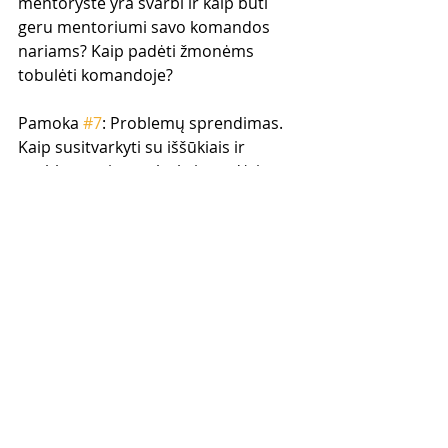
mentorystė yra svarbi ir kaip būti 
geru mentoriumi savo komandos 
nariams? Kaip padėti žmonėms 
tobulėti komandoje?
Pamoka 
#7
: Problemų sprendimas. 
Kaip susitvarkyti su iššūkiais ir 
problemomis versle, kaip padėti 
savo komandos nariams išspręsti 
problemas?
Pamoka 
#8
: Keturi komandos nario 
progreso lygiai. Kaip padėti 
komandos nariui skirtinguose 
etapuose? Kaip suteikti teisingą kiekį 
instrukcijų ir motyvacijos?
Pamoka 
#9
: Kaip pravesti 3-jų 
krypčių skambutį, prezentaciją ir 