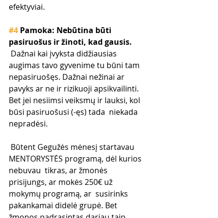
efektyviai.
#4
 Pamoka: Nebūtina būti 
pasiruošus ir žinoti, kad gausis.
 Dažnai kai įvyksta didžiausias 
augimas tavo gyvenime tu būni tam  
nepasiruošęs. Dažnai nežinai ar 
pavyks ar ne ir rizikuoji apsikvailinti.  
Bet jei nesiimsi veiksmų ir lauksi, kol 
būsi pasiruošusi (-ęs) tada  niekada 
nepradėsi.
 Būtent Gegužės mėnesį startavau 
MENTORYSTĖS programą, dėl kurios 
nebuvau  tikras, ar žmonės 
prisijungs, ar mokės 250€ už 
mokymų programą, ar  susirinks 
pakankamai didelė grupė. Bet 
žmonos padrąsintas dariau taip,  