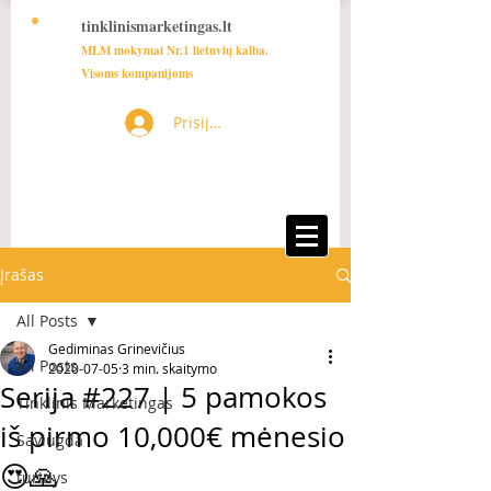
tinklinismarketingas.lt
MLM mokymai Nr.1 lietuvių kalba.
Visoms kompanijoms
Prisijungti
Įrašas
All Posts
Gediminas Grinevičius
All Posts
2020-07-05
3 min. skaitymo
Serija #227 | 5 pamokos
Tinklinis Marketingas
iš pirmo 10,000€ mėnesio
Saviugda
😍🙏
turinys