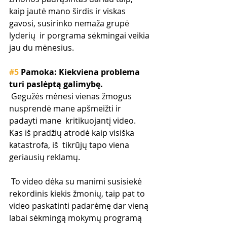
kaip jautė mano širdis ir viskas 
gavosi, susirinko nemaža grupė 
lyderių  ir porgrama sėkmingai veikia 
jau du mėnesius.
#5
 Pamoka: Kiekviena problema 
turi paslėptą galimybę.
 Gegužės mėnesi vienas žmogus 
nusprendė mane apšmeižti ir 
padayti mane  kritikuojantį video. 
Kas iš pradžių atrodė kaip visiška 
katastrofa, iš  tikrūjų tapo viena 
geriausių reklamų.
 To video dėka su manimi susisiekė 
rekordinis kiekis žmonių, taip pat to  
video paskatinti padarėmę dar vieną 
labai sėkmingą mokymų programą 