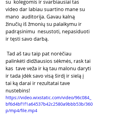
su  kolegomis ir svarbiausiai tas 
video dar labiau suartino mane su 
mano  auditorija. Gavau kalną 
žinučių iš žmonių su palaikymu ir 
padrąsinimu  nesustoti, nepasiduoti 
ir tęsti savo darbą.
 Tad aš tau taip pat norėčiau 
palinkėti didžiausios sėkmės, rask tai 
kas  tave veža ir ką tau malonu daryti 
ir tada įdėk savo visą širdį ir sielą į  
tai ką darai ir rezultatai tave 
nustebins!
https://video.wixstatic.com/video/96c084_
bf6d4bf1f1a64537b42c2580a9bbb53b/360
p/mp4/file.mp4