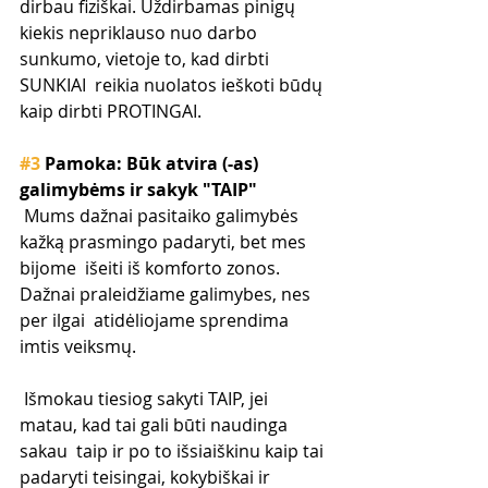
dirbau fiziškai. Uždirbamas pinigų  
kiekis nepriklauso nuo darbo 
sunkumo, vietoje to, kad dirbti 
SUNKIAI  reikia nuolatos ieškoti būdų 
kaip dirbti PROTINGAI.
#3
 Pamoka: Būk atvira (-as) 
galimybėms ir sakyk "TAIP"
 Mums dažnai pasitaiko galimybės 
kažką prasmingo padaryti, bet mes 
bijome  išeiti iš komforto zonos. 
Dažnai praleidžiame galimybes, nes 
per ilgai  atidėliojame sprendima 
imtis veiksmų.
 Išmokau tiesiog sakyti TAIP, jei 
matau, kad tai gali būti naudinga 
sakau  taip ir po to išsiaiškinu kaip tai 
padaryti teisingai, kokybiškai ir  