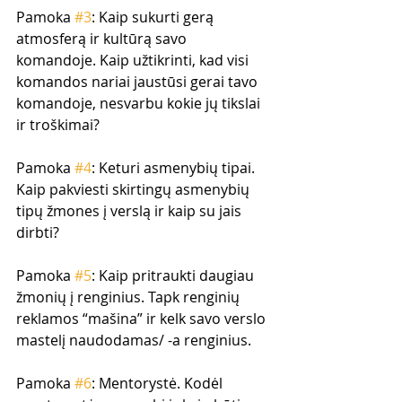
Pamoka 
#3
: Kaip sukurti gerą 
atmosferą ir kultūrą savo 
komandoje. Kaip užtikrinti, kad visi 
komandos nariai jaustūsi gerai tavo 
komandoje, nesvarbu kokie jų tikslai 
ir troškimai?
Pamoka 
#4
: Keturi asmenybių tipai. 
Kaip pakviesti skirtingų asmenybių 
tipų žmones į verslą ir kaip su jais 
dirbti? 
Pamoka 
#5
: Kaip pritraukti daugiau 
žmonių į renginius. Tapk renginių 
reklamos “mašina” ir kelk savo verslo 
mastelį naudodamas/ -a renginius.
Pamoka 
#6
: Mentorystė. Kodėl 