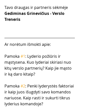
Tavo draugas ir partneris sėkmėje
Gediminas Grinevičius - Verslo 
Treneris
Ar norėtum išmokti apie:
Pamoka 
#1
: Lyderio požiūris ir 
mąstysena. Kuo lyderiai skiriasi nuo 
kitų verslo partnerių? Kaip jie mąsto 
ir ką daro kitaip?
Pamoka 
#2
: Penki lyderystės faktoriai 
ir kaip juos išugdyti savo komandos 
nariuose. Kaip rasti ir sukurti tikrus 
lyderius komandoje?