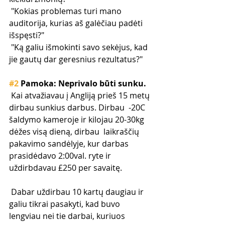
 "Kokias problemas turi mano 
auditorija, kurias aš galėčiau padėti 
išspęsti?"
 "Ką galiu išmokinti savo sekėjus, kad 
jie gautų dar geresnius rezultatus?"
#2
 Pamoka: Neprivalo būti sunku.
 Kai atvažiavau į Angliją prieš 15 metų 
dirbau sunkius darbus. Dirbau  -20C 
šaldymo kameroje ir kilojau 20-30kg 
dėžes visą dieną, dirbau  laikraščių 
pakavimo sandėlyje, kur darbas 
prasidėdavo 2:00val. ryte ir  
uždirbdavau £250 per savaitę.
 Dabar uždirbau 10 kartų daugiau ir 
galiu tikrai pasakyti, kad buvo  
lengviau nei tie darbai, kuriuos 