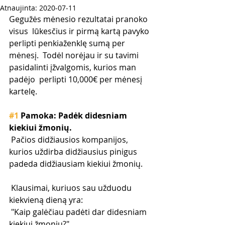
Atnaujinta:
2020-07-11
Gegužės mėnesio rezultatai pranoko 
visus  lūkesčius ir pirmą kartą pavyko 
perlipti penkiaženklę sumą per 
mėnesį.  Todėl norėjau ir su tavimi 
pasidalinti įžvalgomis, kurios man 
padėjo  perlipti 10,000€ per mėnesį 
kartelę.
#1
 Pamoka: Padėk didesniam 
kiekiui žmonių.
 Pačios didžiausios kompanijos, 
kurios uždirba didžiausius pinigus 
padeda didžiausiam kiekiui žmonių.
 Klausimai, kuriuos sau užduodu 
kiekvieną dieną yra:
 "Kaip galėčiau padėti dar didesniam 
kiekiui žmonių?"