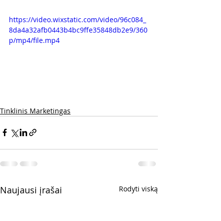
https://video.wixstatic.com/video/96c084_
8da4a32afb0443b4bc9ffe35848db2e9/360
p/mp4/file.mp4
Tinklinis Marketingas
Naujausi įrašai
Rodyti viską