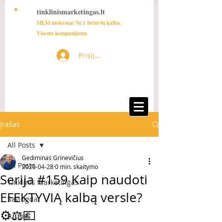
tinklinismarketingas.lt
MLM mokymai Nr.1 lietuvių kalba.
Visoms kompanijoms
Prisijungti
Įrašas
All Posts
Gediminas Grinevičius
All Posts
2020-04-28
0 min. skaitymo
Serija #159 Kaip naudoti
Tinklinis Marketingas
EFEKTYVIĄ kalbą versle?
Saviugda
⚙️⚖️💶
turinys