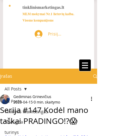
tinklinismarketingas.lt
MLM mokymai Nr.1 lietuvių kalba.
Visoms kompanijoms
Prisijungti
Įrašas
All Posts
Gediminas Grinevičius
All Posts
2020-04-15
0 min. skaitymo
Serija #147 Kodėl mano
Tinklinis Marketingas
taškai PRADINGO!?😱
Saviugda
turinys