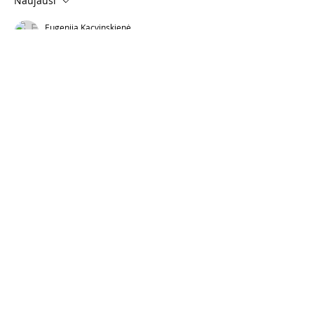
Naujausi
Eugenija Kacvinskienė
2020-04-19
# super!!!!
Patinka
Atsakyti
Laima Normantė
2020-04-16
# 
Patinka
Atsakyti
Tinklinis Marketingas LTD
Unit 6 The Forum
Minerva Business Park
PE2 6FT
Skambink/Whatsap/Viber
T:
+447737647668