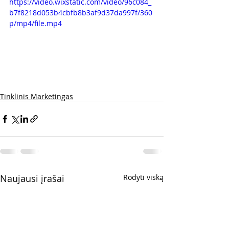
https://video.wixstatic.com/video/96c084_
b7f8218d053b4cbfb8b3af9d37da997f/360
p/mp4/file.mp4
Tinklinis Marketingas
Naujausi įrašai
Rodyti viską