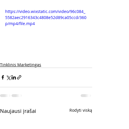
https://video.wixstatic.com/video/96c084_
5582aec2916343c4808e52d89ca05ccd/360
p/mp4/file.mp4
Tinklinis Marketingas
Naujausi įrašai
Rodyti viską