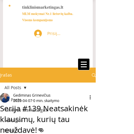
tinklinismarketingas.lt
MLM mokymai Nr.1 lietuvių kalba.
Visoms kompanijoms
Prisijungti
Įrašas
All Posts
Gediminas Grinevičius
All Posts
2020-04-07
0 min. skaitymo
Serija #139 Neatsakinėk
Tinklinis Marketingas
klausimų, kurių tau
Saviugda
neuždavė!👊
turinys