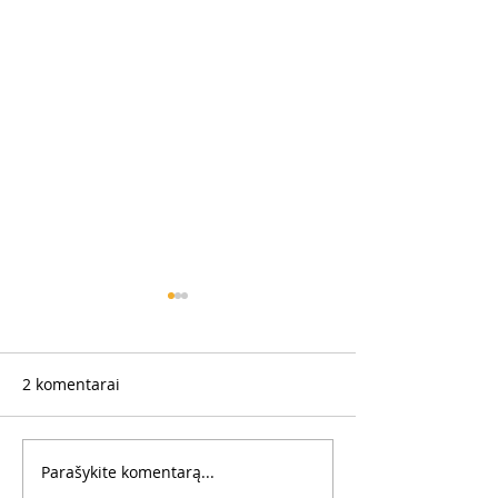
2 komentarai
Parašykite komentarą...
Dirbk taip, lyg kompanija
Kaip susitvarkyt