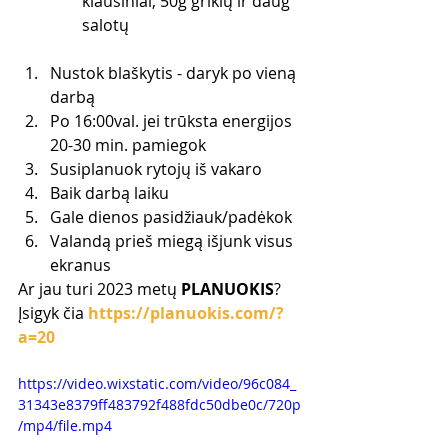
kiaušiniai, 50g grikių ir daug 
salotų
Nustok blaškytis - daryk po vieną 
darbą
Po 16:00val. jei trūksta energijos 
20-30 min. pamiegok
Susiplanuok rytojų iš vakaro
Baik darbą laiku
Gale dienos pasidžiauk/padėkok
Valandą prieš miegą išjunk visus 
ekranus
Ar jau turi 2023 metų 
PLANUOKIS
? 
Įsigyk čia 
https://planuokis.com/?
a=20
https://video.wixstatic.com/video/96c084_
31343e8379ff483792f488fdc50dbe0c/720p
/mp4/file.mp4