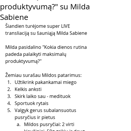
produktyvumą?" su Milda
Sabiene
Šiandien turėjome super LIVE 
transliaciją su šauniąją Milda Sabiene
Milda pasidalino "Kokia dienos rutina 
padeda palaikyti maksimalų 
produktyvumą?"
Žemiau surašau Mildos patarimus:
Užtikrink pakankamai miego
Kelkis anksti
Skirk laiko sau - medituok
Sportuok rytais
Valgyk gerus subalansuotus 
pusryčius ir pietus
Mildos pusryčiai: 2 virti 