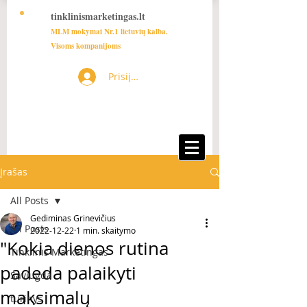
tinklinismarketingas.lt
MLM mokymai Nr.1 lietuvių kalba.
Visoms kompanijoms
Prisijungti
Įrašas
All Posts
Gediminas Grinevičius
All Posts
2022-12-22
1 min. skaitymo
"Kokia dienos rutina
Tinklinis Marketingas
padeda palaikyti
Saviugda
maksimalų
turinys