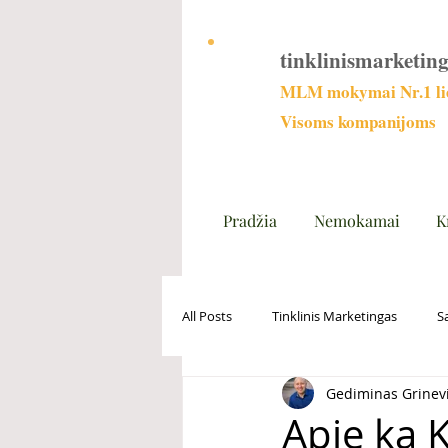
tinklinismarketing
MLM mokymai Nr.1 lie
Visoms kompanijoms
Pradžia
Nemokamai
K
All Posts
Tinklinis Marketingas
S
Gediminas Grinev
Apie ką 