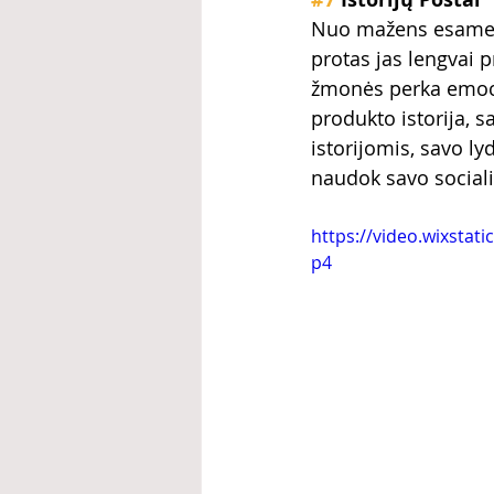
Nuo mažens esame pr
protas jas lengvai p
žmonės perka emociš
produkto istorija, s
istorijomis, savo ly
naudok savo sociali
https://video.wixsta
p4