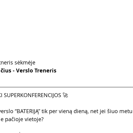
tneris sėkmėje
ius - Verslo Treneris
IKI SUPERKONFERENCIJOS 🚀
erslo “BATERIJĄ” tik per vieną dieną, net jei šiuo metu 
e pačioje vietoje?