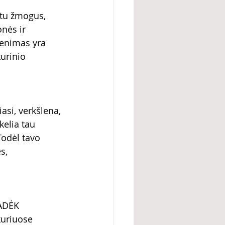
 tu žmogus, 
onės ir 
venimas yra 
urinio 
asi, verkšlena, 
kelia tau 
Todėl tavo 
s, 
ADĖK 
kuriuose 