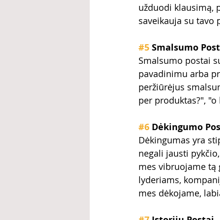
užduodi klausimą, p
saveikauja su tavo 
#5
 Smalsumo Post
Smalsumo postai su
pavadinimu arba pr
peržiūrėjus smalsum
per produktas?", "o
#6
 Dėkingumo Pos
Dėkingumas yra sti
negali jausti pykči
mes vibruojame tą 
lyderiams, kompanija
mes dėkojame, labi
#7
 Istorijų Postai