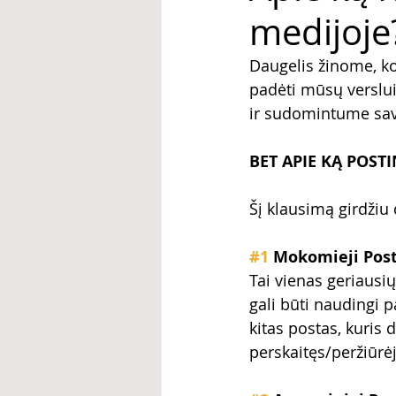
medijoje
Daugelis žinome, kok
padėti mūsų verslui.
ir sudomintume savo
BET APIE KĄ POSTI
Šį klausimą girdžiu 
#1
 Mokomieji Post
Tai vienas geriausių 
gali būti naudingi 
kitas postas, kuris 
perskaitęs/peržiūrė