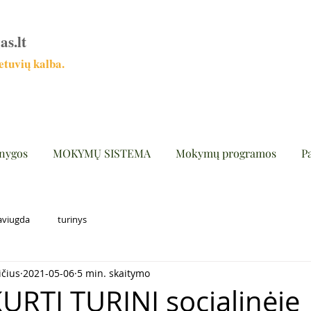
as.lt
tuvių kalba.
nygos
MOKYMŲ SISTEMA
Mokymų programos
P
aviugda
turinys
ičius
2021-05-06
5 min. skaitymo
KURTI TURINĮ socialinėje