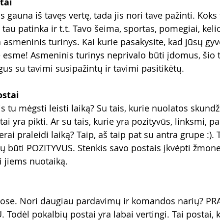
tai
gauna iš tavęs vertę, tada jis nori tave pažinti. Koks
 tau patinka ir t.t. Tavo šeima, sportas, pomegiai, keli
a asmeninis turinys. Kai kurie pasakysite, kad jūsų gy
sme! Asmeninis turinys neprivalo būti įdomus, šio t
us su tavimi susipažintų ir tavimi pasitikėtų.
ostai
tu mėgsti leisti laiką? Su tais, kurie nuolatos skundži
itai yra pikti. Ar su tais, kurie yra pozityvūs, linksmi, pa
erai praleidi laiką? Taip, aš taip pat su antra grupe :). 
ėtų būti POZITYVUS. Stenkis savo postais įkvėpti žmone
i jiems nuotaiką.
i
iuose. Nori daugiau pardavimų ir komandos narių? PR
odėl pokalbių postai yra labai vertingi. Tai postai, 