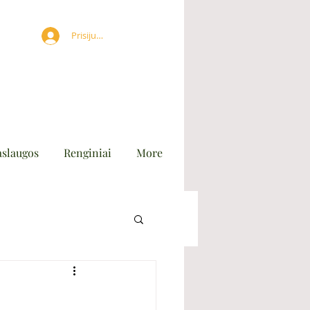
Prisijungti
aslaugos
Renginiai
More