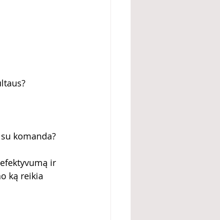
ultaus?
e su komanda?
 efektyvumą ir 
o ką reikia 