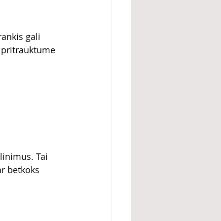
ankis gali 
d pritrauktume 
linimus. Tai 
ar betkoks 