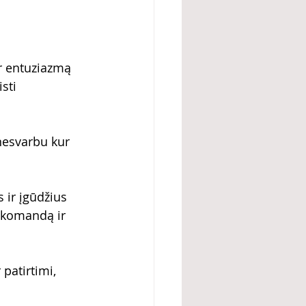
r entuziazmą 
sti 
 nesvarbu kur 
 ir įgūdžius 
u komandą ir 
patirtimi, 