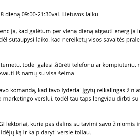
8 dieną 09:00-21:30val. Lietuvos laiku
encija, kad galėtum per vieną dieną atgauti energija i
odėl sutaupysi laiko, kad nereikėtų visos savaitės pralei
ternetu, todėl galėsi žiūrėti telefonu ar kompiuteriu,
lyvauti iš namų su visa šeima.
savo komandą, kad tavo lyderiai įgytų reikalingas žinias
 marketingo verslui, todėl tau taps lengviau dirbti s
I lektoriai, kurie pasidalins su tavimi savo žiniomis ir 
dėjų ką ir kaip daryti versle toliau. 