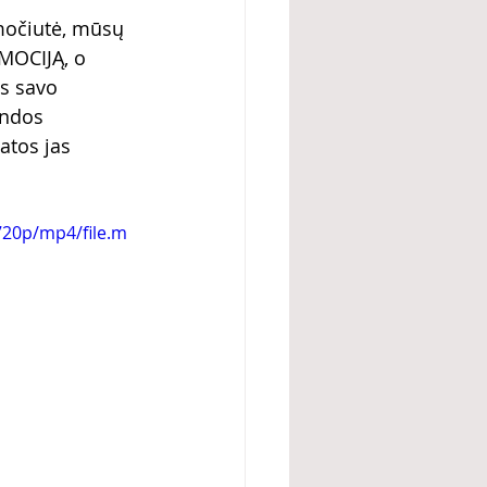
 močiutė, mūsų 
EMOCIJĄ, o 
s savo 
andos 
atos jas 
720p/mp4/file.m