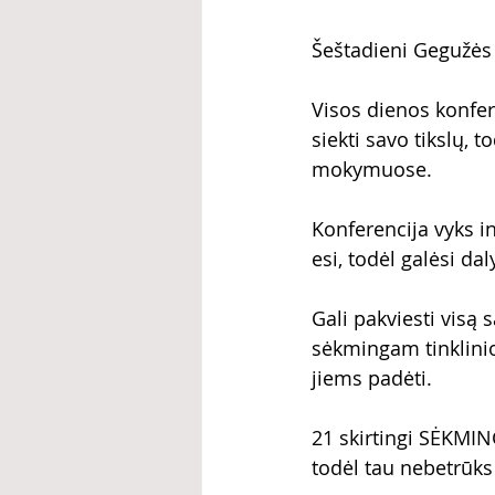
Šeštadieni Gegužės 
Visos dienos konfer
siekti savo tikslų, t
mokymuose.
Konferencija vyks in
esi, todėl galėsi da
Gali pakviesti visą 
sėkmingam tinklinio
jiems padėti.
21 skirtingi SĖKMING
todėl tau nebetrūks i