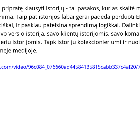
ipratę klausyti istorijų - tai pasakos, kurias skaitė
riima. Taip pat istorijos labai gerai padeda perduoti 
kai, ir paskiau pateisina sprendimą logiškai. Dalinki
avo verslo istorija, savo klientų istorijomis, savo kom
derių istorijomis. Tapk istorijų kolekcionieriumi ir nuol
nėje medijoje.
tic.com/video/96c084_076660ad44584135815cabb337c4af20/