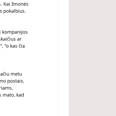
s. Kai žmonės 
s pokalbius.
i kompanijos 
aičius ar 
, "o kas čia 
pačiu metu 
mo postais, 
riams, 
s mato, kad 