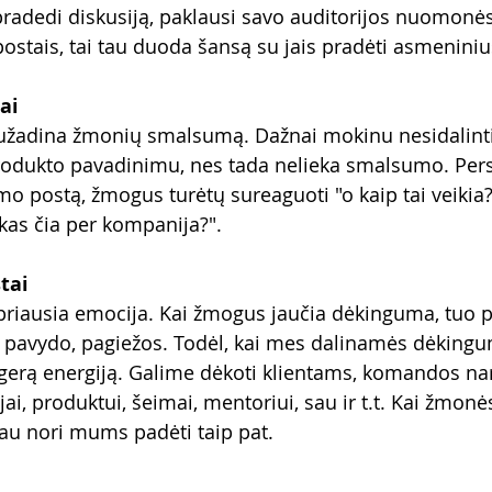
radedi diskusiją, paklausi savo auditorijos nuomonė
postais, tai tau duoda šansą su jais pradėti asmeniniu
ai
žadina žmonių smalsumą. Dažnai mokinu nesidalint
odukto pavadinimu, nes tada nelieka smalsumo. Persk
o postą, žmogus turėtų sureaguoti "o kaip tai veikia?"
 kas čia per kompanija?".
tai
priausia emocija. Kai žmogus jaučia dėkinguma, tuo 
o, pavydo, pagiežos. Todėl, kai mes dalinamės dėkingu
gerą energiją. Galime dėkoti klientams, komandos na
i, produktui, šeimai, mentoriui, sau ir t.t. Kai žmonė
au nori mums padėti taip pat.