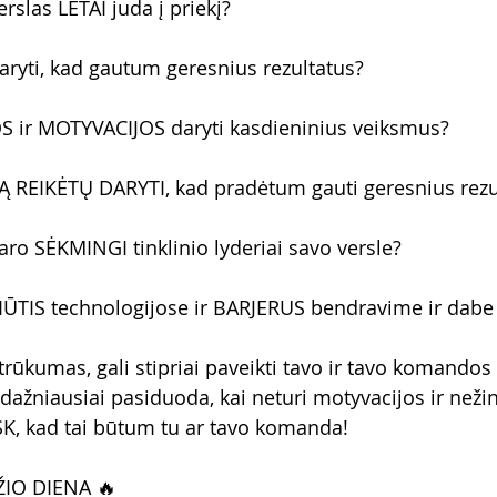
rslas LĖTAI juda į priekį?
daryti, kad gautum geresnius rezultatus?
OS ir MOTYVACIJOS daryti kasdieninius veiksmus?
KĄ REIKĖTŲ DARYTI, kad pradėtum gauti geresnius rez
ro SĖKMINGI tinklinio lyderiai savo versle?
KLIŪTIS technologijose ir BARJERUS bendravime ir dab
trūkumas, gali stipriai paveikti tavo ir tavo komandos
dažniausiai pasiduoda, kai neturi motyvacijos ir nežin
ISK, kad tai būtum tu ar tavo komanda!
IO DIENA 🔥