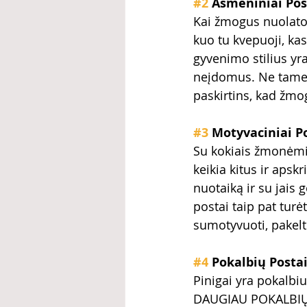
#2
 Asmeniniai Pos
Kai žmogus nuolatos 
kuo tu kvepuoji, kas
gyvenimo stilius yr
neįdomus. Ne tame e
paskirtins, kad žmog
#3
 Motyvaciniai P
Su kokiais žmonėmis 
keikia kitus ir apskr
nuotaiką ir su jais g
postai taip pat tur
sumotyvuoti, pakelt
#4
 Pokalbių Posta
Pinigai yra pokalb
DAUGIAU POKALBIŲ. T