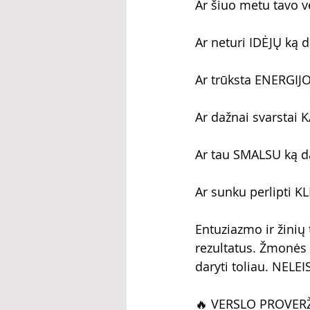
Ar šiuo metu tavo ve
Ar neturi IDĖJŲ ką 
Ar trūksta ENERGIJ
Ar dažnai svarstai 
Ar tau SMALSU ką da
Ar sunku perlipti 
Entuziazmo ir žinių 
rezultatus. Žmonės 
daryti toliau. NELE
🔥 VERSLO PROVERŽ