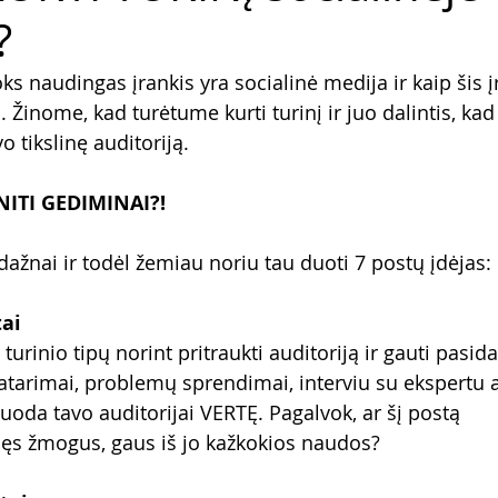
?
s naudingas įrankis yra socialinė medija ir kaip šis įr
 Žinome, kad turėtume kurti turinį ir juo dalintis, ka
 tikslinę auditoriją. 
NITI GEDIMINAI?!
dažnai ir todėl žemiau noriu tau duoti 7 postų įdėjas:
ai
turinio tipų norint pritraukti auditoriją ir gauti pasida
patarimai, problemų sprendimai, interviu su ekspertu 
duoda tavo auditorijai VERTĘ. Pagalvok, ar šį postą 
jęs žmogus, gaus iš jo kažkokios naudos?